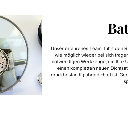
Bat
Bat
Unser erfahrenes Team führt den Bat
wie möglich wieder bei sich tragen
notwendigen Werkzeuge, um Ihre Uh
einen kompletten neuen Dichtsatz
druckbeständig abgedichtet ist. Ge
sp