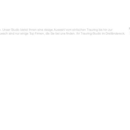
e. Unser Studio bietet Ihnen eine riesige Auswahl vom einfachen Trauring bis hin zur
esch sind nur einige Top Firmen, die Sie bei uns finden. Ihr Trauring-Studio im Dreiländereck.